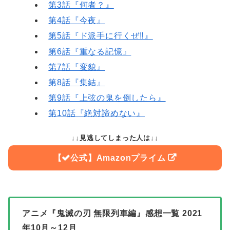
第3話『何者？』
第4話『今夜』
第5話『ド派手に行くぜ‼』
第6話『重なる記憶』
第7話『変貌』
第8話『集結』
第9話『上弦の鬼を倒したら』
第10話『絶対諦めない』
↓↓見逃してしまった人は↓↓
Amazonプライム
アニメ『鬼滅の刃 無限列車編』感想一覧 2021
年10月～12月