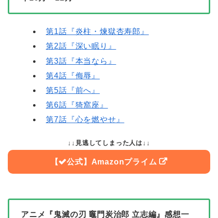
第1話『炎柱・煉獄杏寿郎』
第2話『深い眠り』
第3話『本当なら』
第4話『侮辱』
第5話『前へ』
第6話『猗窩座』
第7話『心を燃やせ』
↓↓見逃してしまった人は↓↓
Amazonプライム
アニメ『鬼滅の刃 竈門炭治郎 立志編』感想一