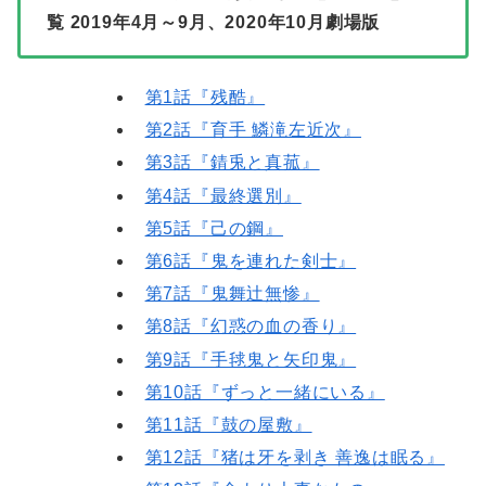
覧 2019年4月～9月、2020年10月劇場版
第1話『残酷』
第2話『育手 鱗滝左近次』
第3話『錆兎と真菰』
第4話『最終選別』
第5話『己の鋼』
第6話『鬼を連れた剣士』
第7話『鬼舞辻無惨』
第8話『幻惑の血の香り』
第9話『手毬鬼と矢印鬼』
第10話『ずっと一緒にいる』
第11話『鼓の屋敷』
第12話『猪は牙を剥き 善逸は眠る』