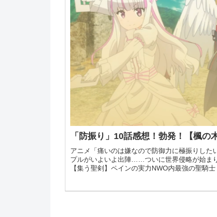
「防振り」10話感想！勃発！【楓の
アニメ「痛いのは嫌なので防御力に極振りした
プルがいよいよ出陣……ついに世界侵略が始ま
【集う聖剣】ペインの実力NWO内最強の聖騎士・