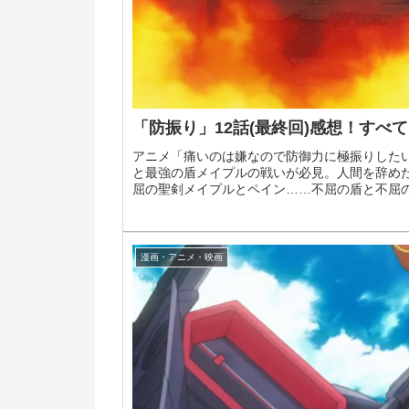
「防振り」12話(最終回)感想！すべ
アニメ「痛いのは嫌なので防御力に極振りした
と最強の盾メイプルの戦いが必見。人間を辞めた
屈の聖剣メイプルとペイン……不屈の盾と不屈の聖
漫画・アニメ・映画