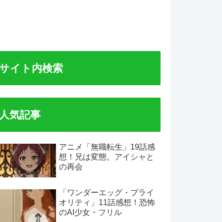
サイト内検索
人気記事
アニメ「無職転生」19話感
想！兄は変態。アイシャと
の再会
「ワンダーエッグ・プライ
オリティ」11話感想！恐怖
のAI少女・フリル