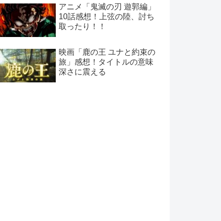
アニメ「鬼滅の刃 遊郭編」
10話感想！上弦の陸、討ち
取ったり！！
映画「鹿の王 ユナと約束の
旅」感想！タイトルの意味
深さに震える