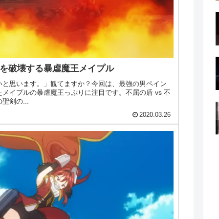
てを破壊する暴虐魔王メイプル
いと思います。」観てますか？今回は、最強の男ペイン
メイプルの暴虐魔王っぷりに注目です。不屈の盾 vs 不
剣の...
2020.03.26