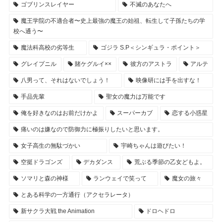
ゴブリンスレイヤー
不滅のあなたへ
魔王学院の不適合者〜史上最強の魔王の始祖、転生して子孫たちの学
校へ通う〜
魔法科高校の劣等生
ゴジラ S.P＜シンギュラ・ポイント＞
グレイプニル
賭ケグルイ××
彼方のアストラ
アルテ
八男って、それはないでしょう！
映像研には手を出すな！
手品先輩
聖女の魔力は万能です
俺を好きなのはお前だけかよ
スーパーカブ
恋する小惑星
痛いのは嫌なので防御力に極振りしたいと思います。
女子高生の無駄づかい
宇崎ちゃんは遊びたい！
空挺ドラゴンズ
デカダンス
荒ぶる季節の乙女どもよ。
ソマリと森の神様
ランウェイで笑って
魔女の旅々
とある科学の一方通行（アクセラレータ）
新サクラ大戦 the Animation
ドロヘドロ