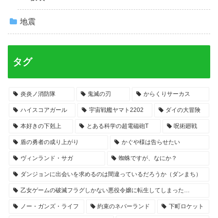
地震
タグ
炎炎ノ消防隊
鬼滅の刃
からくりサーカス
ハイスコアガール
宇宙戦艦ヤマト2202
ダイの大冒険
本好きの下剋上
とある科学の超電磁砲T
呪術廻戦
盾の勇者の成り上がり
かぐや様は告らせたい
ヴィンランド・サガ
蜘蛛ですが、なにか？
ダンジョンに出会いを求めるのは間違っているだろうか（ダンまち）
乙女ゲームの破滅フラグしかない悪役令嬢に転生してしまった…
ノー・ガンズ・ライフ
約束のネバーランド
下町ロケット