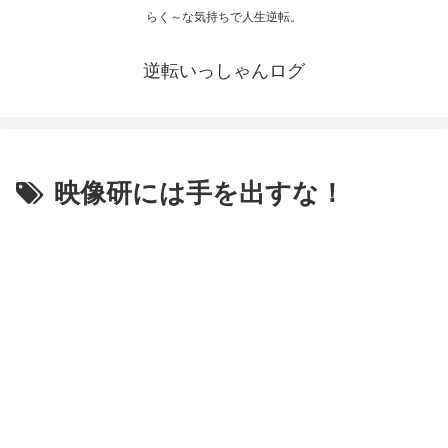
らく～な気持ちで人生逆転。
逆転いっしゃんログ
映像研には手を出すな！