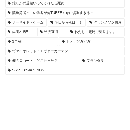
推しが武道館いってくれたら死ぬ
慎重勇者～この勇者が俺TUEEEくせに慎重すぎる～
ノーサイド・ゲーム
今日から俺は！！
グランメゾン東京
集団左遷!!
半沢直樹
わたし、定時で帰ります。
3年A組
トクサツガガガ
ヴァイオレット・エヴァーガーデン
俺のスカート、どこ行った？
プランダラ
SSSS.DYNAZENON