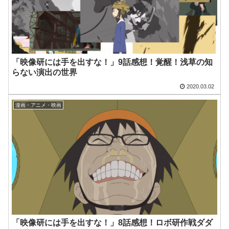
「映像研には手を出すな！」9話感想！覚醒！浅草の知
らない演出の世界
2020.03.02
漫画・アニメ・映画
「映像研には手を出すな！」8話感想！ロボ研作戦ダダ