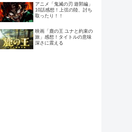
アニメ「鬼滅の刃 遊郭編」
10話感想！上弦の陸、討ち
取ったり！！
映画「鹿の王 ユナと約束の
旅」感想！タイトルの意味
深さに震える