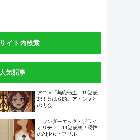
サイト内検索
人気記事
アニメ「無職転生」19話感
想！兄は変態。アイシャと
の再会
「ワンダーエッグ・プライ
オリティ」11話感想！恐怖
のAI少女・フリル