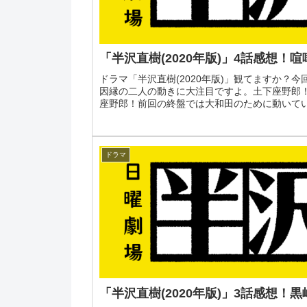
「半沢直樹(2020年版)」4話感想！
ドラマ「半沢直樹(2020年版)」観てますか？
因縁の二人の動きに大注目ですよ。土下座野郎
座野郎！前回の終盤では大和田のために動いていた
ドラマ
「半沢直樹(2020年版)」3話感想！