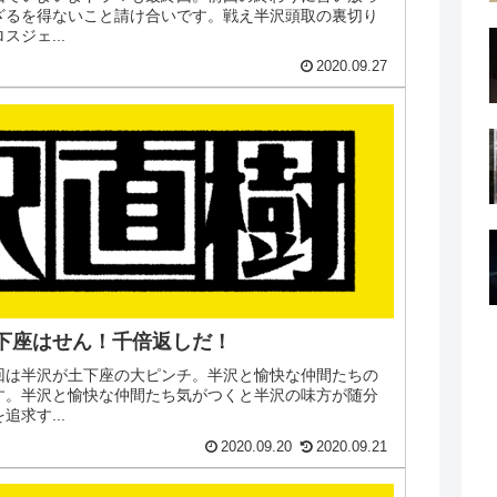
ざるを得ないこと請け合いです。戦え半沢頭取の裏切り
ジェ...
2020.09.27
！土下座はせん！千倍返しだ！
今回は半沢が土下座の大ピンチ。半沢と愉快な仲間たちの
す。半沢と愉快な仲間たち気がつくと半沢の味方が随分
求す...
2020.09.20
2020.09.21