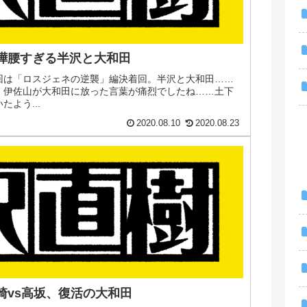
喧嘩腰すぎる半沢と大和田
今回は「ロスジェネの逆襲」編決着回。半沢と大和田……
！伊佐山が大和田に放った言葉が痛烈でしたね……土下
よう...
2020.08.10
2020.08.23
黒崎vs高坂、復活の大和田