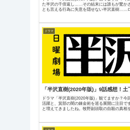
た半沢の千倍返し……その結末には誰もが驚か
とも言える行為に失意を隠せない半沢直樹……ロス
ドラマ
「半沢直樹(2020年版)」9話感想
ドラマ「半沢直樹(2020年版)」観てますか？
活躍と、箕部の闇の錬金術を巡る展開に注目で
と増えてきましたね。牧野副頭取の自殺の真相を追