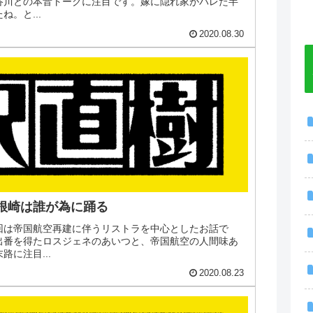
谷川との本音トークに注目です。嫁に隠れ家がバレた半
。と...
2020.08.30
曾根崎は誰が為に踊る
今回は帝国航空再建に伴うリストラを中心としたお話で
出番を得たロスジェネのあいつと、帝国航空の人間味あ
に注目...
2020.08.23