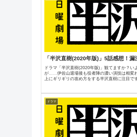
「半沢直樹(2020年版)」5話感想！
ドラマ「半沢直樹(2020年版)」観てますか？
が……伊佐山退場後も役者陣の濃い演技は相変
上にギリギリの攻め方をする半沢直樹に注目ですよ
ドラマ