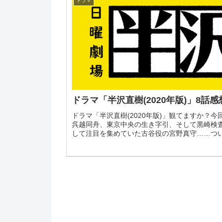
ドラマ
ドラマ「半沢直樹(2020年版)」8話
ドラマ「半沢直樹(2020年版)」観てますか？
呉越同舟、東京中央の生き字引、そして黒崎検
して注目を集めていた古谷役の宮野真守……ついに