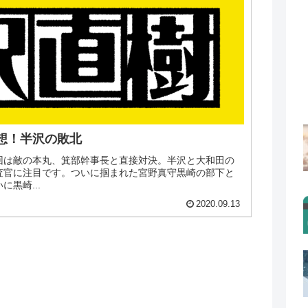
感想！半沢の敗北
今回は敵の本丸、箕部幹事長と直接対決。半沢と大和田の
査官に注目です。ついに掴まれた宮野真守黒崎の部下と
黒崎...
2020.09.13