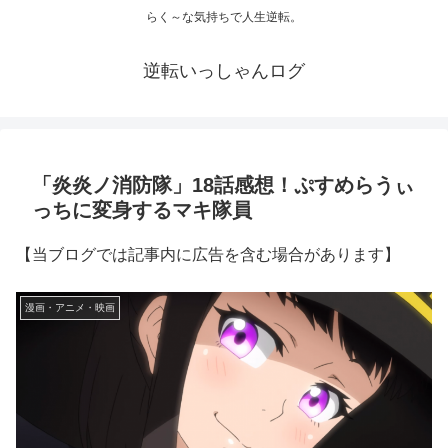
らく～な気持ちで人生逆転。
逆転いっしゃんログ
「炎炎ノ消防隊」18話感想！ぷすめらうぃ
っちに変身するマキ隊員
【当ブログでは記事内に広告を含む場合があります】
漫画・アニメ・映画