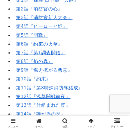
第1話『森羅 日下部、入隊』
第2話『消防官の心』
第3話『消防官新人大会』
第4話『ヒーローと姫』
第5話『開戦』
第6話『約束の火華』
第7話『第1調査開始』
第8話『焰の蟲』
第9話『燃え拡がる悪意』
第10話『約束』
第11話『第8特殊消防隊結成』
第12話『浅草開戦前夜』
第13話『仕組まれた罠』
第14話『誰が為の炎』
第15話『鍛冶屋の夢』
メニュー
ホーム
検索
トップ
サイドバー