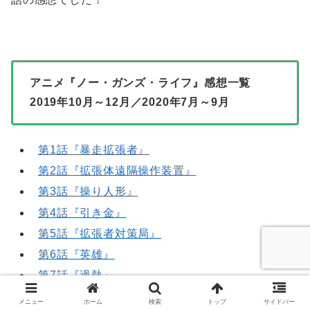
アニメ『ノー・ガンズ・ライフ』感想一覧
2019年10月～12月／2020年7月～9月
第1話『暴走拡張者』
第2話『拡張体遠隔操作装置』
第3話『操り人形』
第4話『引き金』
第5話『拡張者対策局』
第6話『英雄』
第7話『過熱』
第8話『遺志』
メニュー
ホーム
検索
トップ
サイドバー