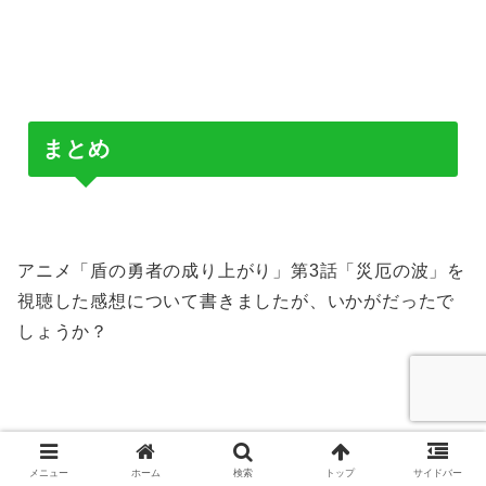
まとめ
アニメ「盾の勇者の成り上がり」第3話「災厄の波」を
視聴した感想について書きましたが、いかがだったで
しょうか？
今回はとにもかくにもラフタリアが一番の注目ポイン
トだったわけなんですが、この短期間にあまりにも成
メニュー
ホーム
検索
トップ
サイドバー