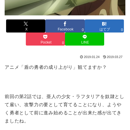
X
Facebook
はてブ
0
0
Pocket
LINE
0
2019.01.24
2019.03.27
アニメ「盾の勇者の成り上がり」観てますか？
前回の第2話では、亜人の少女・ラフタリアを奴隷とし
て雇い、攻撃力の要として育てることになり、ようや
く勇者として前に進み始めることが出来た感が出てき
ましたね。