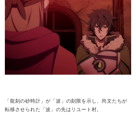
「龍刻の砂時計」が「波」の刻限を示し、尚文たちが
転移させられた「波」の先はリユート村。