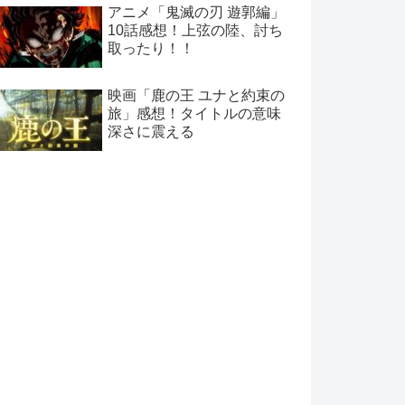
アニメ「鬼滅の刃 遊郭編」
10話感想！上弦の陸、討ち
取ったり！！
映画「鹿の王 ユナと約束の
旅」感想！タイトルの意味
深さに震える