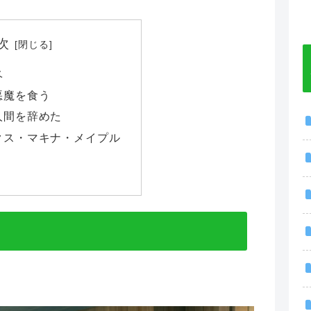
次
ベ
悪魔を食う
人間を辞めた
クス・マキナ・メイプル