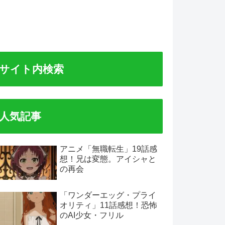
サイト内検索
人気記事
アニメ「無職転生」19話感
想！兄は変態。アイシャと
の再会
「ワンダーエッグ・プライ
オリティ」11話感想！恐怖
のAI少女・フリル