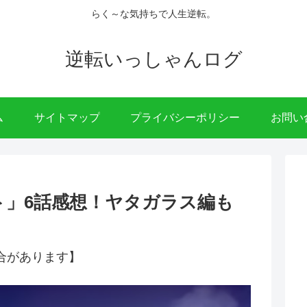
らく～な気持ちで人生逆転。
逆転いっしゃんログ
ム
サイトマップ
プライバシーポリシー
お問い
ット」6話感想！ヤタガラス編も
合があります】