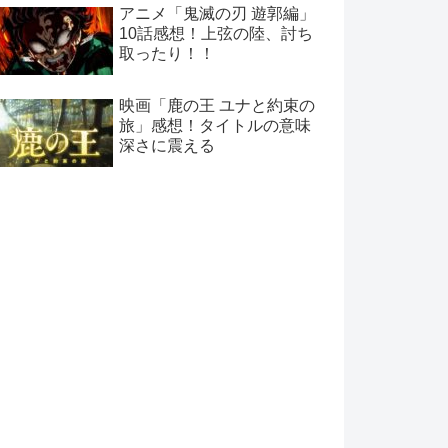
アニメ「鬼滅の刃 遊郭編」
10話感想！上弦の陸、討ち
取ったり！！
映画「鹿の王 ユナと約束の
旅」感想！タイトルの意味
深さに震える