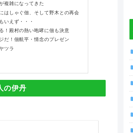
が複雑になってきた
にはしゃぐ佃、そして野木との再会
もいえず・・・
る！殿村の熱い咆哮に佃も決意
ジだ！佃航平・情念のプレゼン
ヤツラ
人の伊丹