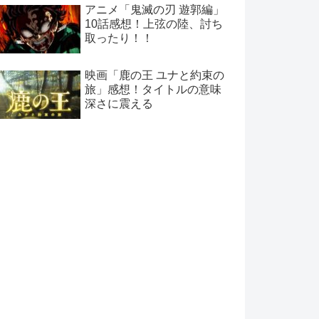
アニメ「鬼滅の刃 遊郭編」
10話感想！上弦の陸、討ち
取ったり！！
映画「鹿の王 ユナと約束の
旅」感想！タイトルの意味
深さに震える