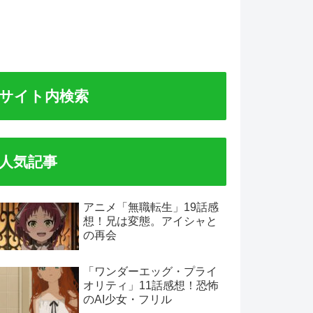
サイト内検索
人気記事
アニメ「無職転生」19話感
想！兄は変態。アイシャと
の再会
「ワンダーエッグ・プライ
オリティ」11話感想！恐怖
のAI少女・フリル