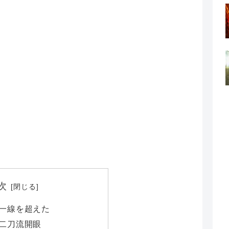
次
一線を超えた
二刀流開眼