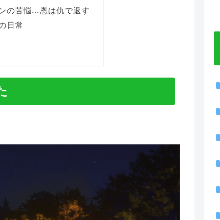
ンの苦悩…恩は仇で返す
の日常
た