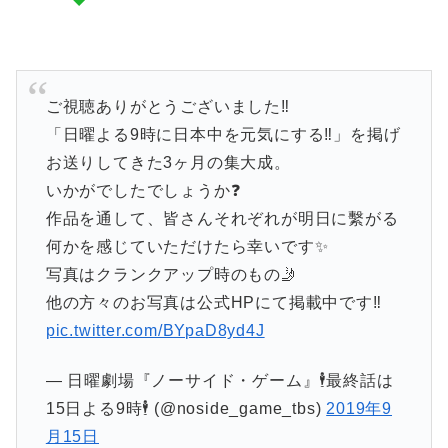
ご視聴ありがとうございました‼️
「日曜よる9時に日本中を元気にする‼️」を掲げ
お送りしてきた3ヶ月の集大成。
いかがでしたでしょうか❓
作品を通して、皆さんそれぞれが明日に繫がる
何かを感じていただけたら幸いです✨
写真はクランクアップ時のもの🤳
他の方々のお写真は公式HPにて掲載中です‼️
pic.twitter.com/BYpaD8yd4J
— 日曜劇場『ノーサイド・ゲーム』🕴最終話は
15日よる9時🕴 (@noside_game_tbs)
2019年9
月15日