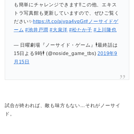
も簡単にチャレンジできます‼️この他、エキス
トラ写真館も更新していますので、ぜひご覧く
ださい✨
https://t.co/ajvpa4vqGr
#ノーサイドゲ
ーム
#池井戸潤
#大泉洋
#松たか子
#上川隆也
— 日曜劇場『ノーサイド・ゲーム』🕴最終話は
15日よる9時🕴 (@noside_game_tbs)
2019年9
月15日
試合が終われば、敵も味方もない…それがノーサイ
ド。