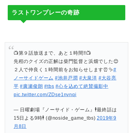
ラストワンプレーの奇跡
📺第９話放送まで、あと１時間‼️📺
先程のクイズの正解は柴門監督と浜畑でした😊
２人で仲良く１時間前をお知らせします⏰✨
#
ノーサイドゲーム
#池井戸潤
#大泉洋
#大谷亮
平
#廣瀬俊朗
#tbs
#心を込めて絶賛撮影中
pic.twitter.com/ZDse1nvnqi
— 日曜劇場『ノーサイド・ゲーム』🕴最終話は
15日よる9時🕴 (@noside_game_tbs)
2019年9
月8日