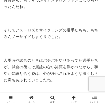
青野さん、もうすっかりアストロズファンになっちゃ
ったんだね。
そしてアストロズとサイクロンズの選手たちも、もち
ろんノーサイドしまくりでした。
入場時や試合のときはバチバチやりあってた選手たち
が、試合の後には屈託のない笑顔を浮かべながら、和
やかに語り合う姿は、心が浄化されるような清々しさ
に満ちあふれていましたね。
メニュー
ホーム
検索
トップ
サイドバー
里村と佐々が和解するシーンも良かったけど、やっぱ