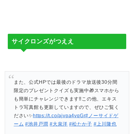
サイクロンズがつええ
また、公式HPでは最後のドラマ放送後30分間
限定のプレゼントクイズも実施中🎁スマホから
も簡単にチャレンジできます‼️この他、エキス
トラ写真館も更新していますので、ぜひご覧く
ださい✨
https://t.co/ajvpa4vqGr
#ノーサイドゲ
ーム
#池井戸潤
#大泉洋
#松たか子
#上川隆也