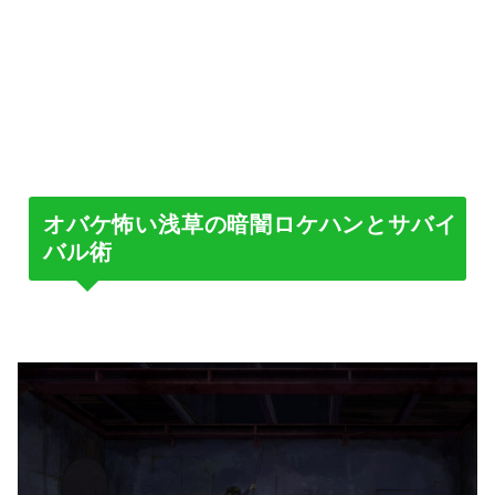
オバケ怖い浅草の暗闇ロケハンとサバイ
バル術