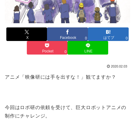
X
Facebook
はてブ
0
0
Pocket
LINE
0
2020.02.03
アニメ「映像研には手を出すな！」観てますか？
今回はロボ研の依頼を受けて、巨大ロボットアニメの
制作にチャレンジ。