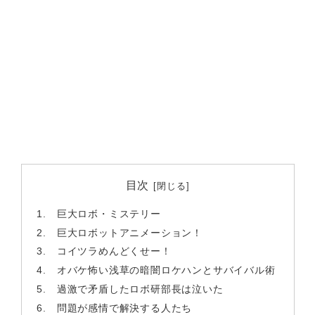
目次
巨大ロボ・ミステリー
巨大ロボットアニメーション！
コイツラめんどくせー！
オバケ怖い浅草の暗闇ロケハンとサバイバル術
過激で矛盾したロボ研部長は泣いた
問題が感情で解決する人たち