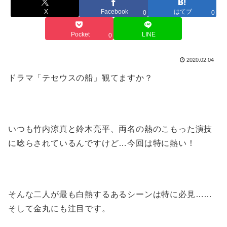
X
Facebook
はてブ
0
0
Pocket
LINE
0
2020.02.04
ドラマ「テセウスの船」観てますか？
いつも竹内涼真と鈴木亮平、両名の熱のこもった演技
に唸らされているんですけど…今回は特に熱い！
そんな二人が最も白熱するあるシーンは特に必見……
そして金丸にも注目です。