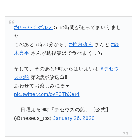
#せっかくグルメ
🍌 の時間が迫ってまいりまし
た‼️
このあと6時30分から、
#竹内涼真
さんと
#鈴
木亮平
さんが越後湯沢で食べまくり🤩
そして、そのあと9時からはいよいよ
#テセウ
スの船
第2話が放送📺‼️
あわせてお楽しみに☃️💓
pic.twitter.com/ovF3TbXer4
— 日曜よる9時『テセウスの船』【公式】
(@theseus_tbs)
January 26, 2020