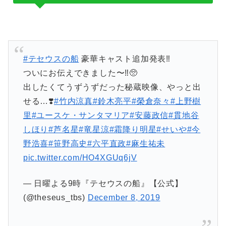
#テセウスの船
豪華キャスト追加発表‼️
ついにお伝えできました〜‼️🥺
出したくてうずうずだった秘蔵映像、やっと出
せる…❣️
#竹内涼真
#鈴木亮平
#榮倉奈々
#上野樹
里
#ユースケ・サンタマリア
#安藤政信
#貫地谷
しほり
#芦名星
#竜星涼
#霜降り明星
#せいや
#今
野浩喜
#笹野高史
#六平直政
#麻生祐未
pic.twitter.com/HO4XGUq6jV
— 日曜よる9時『テセウスの船』【公式】
(@theseus_tbs)
December 8, 2019