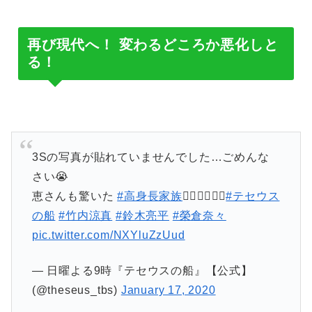
再び現代へ！ 変わるどころか悪化しと
る！
3Sの写真が貼れていませんでした…ごめんな
さい😭
恵さんも驚いた
#高身長家族
🙎‍♂️🙎‍♀️👮‍♂️
#テセウス
の船
#竹内涼真
#鈴木亮平
#榮倉奈々
pic.twitter.com/NXYluZzUud
— 日曜よる9時『テセウスの船』【公式】
(@theseus_tbs)
January 17, 2020