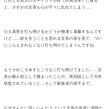
けれども犯人のターゲットが鈴（白鳥玉季）に移る
と、さすがの文吾も心が千々に乱れてしまう…。
心も真実を打ち明けるかどうか物凄く葛藤するんです
けど……鈴を失うことを恐れる文吾の姿を見て、つい
にこらえきれなくなり打ち明けてしまうんですね。
もうそれこそ余すところなく打ち明けてました……文
吾が殺人犯として捕まったことや、死刑囚として今尚
収監されていること…そして家族達の様子まで。
なぜそんなに詳しいんだ？ という文吾の追求に屈指た