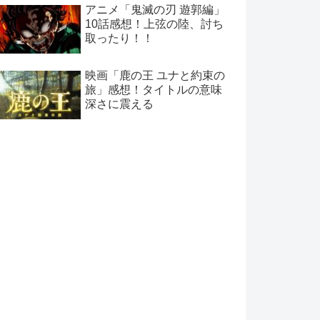
アニメ「鬼滅の刃 遊郭編」
10話感想！上弦の陸、討ち
取ったり！！
映画「鹿の王 ユナと約束の
旅」感想！タイトルの意味
深さに震える