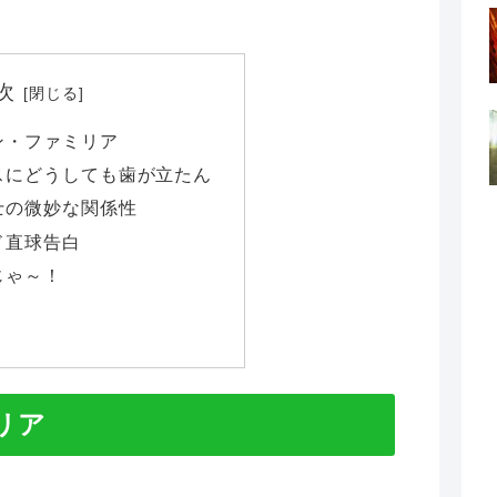
次
ン・ファミリア
スにどうしても歯が立たん
士の微妙な関係性
ド直球告白
じゃ～！
リア