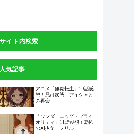
サイト内検索
人気記事
アニメ「無職転生」19話感
想！兄は変態。アイシャと
の再会
「ワンダーエッグ・プライ
オリティ」11話感想！恐怖
のAI少女・フリル