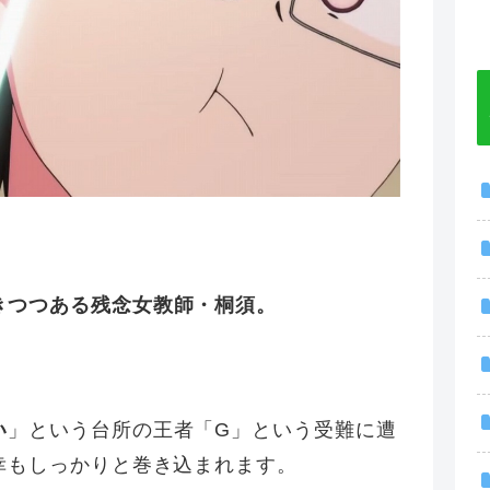
きつつある残念女教師・桐須。
い
」という台所の王者「G」という受難に遭
幸もしっかりと巻き込まれます。