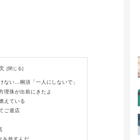
次
けない…桐須「一人にしないで」
方理珠が出前にきたよ
燃えている
てご退店
店
クを外すんだ