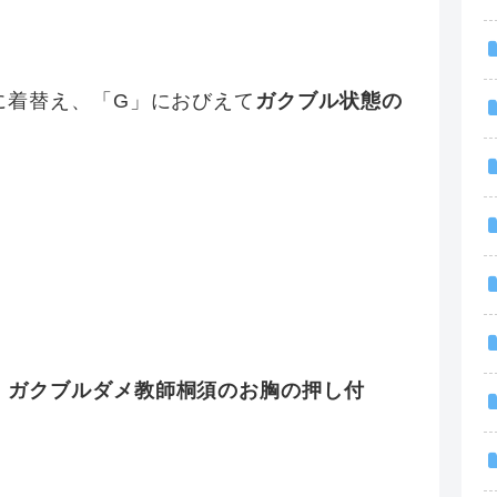
に着替え、「G」におびえて
ガクブル状態の
。
、
ガクブルダメ教師桐須のお胸の押し付