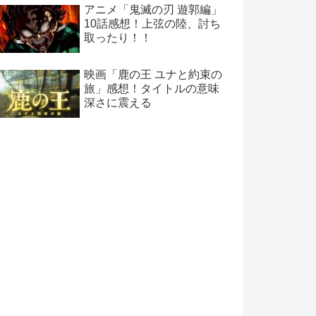
アニメ「鬼滅の刃 遊郭編」
10話感想！上弦の陸、討ち
取ったり！！
映画「鹿の王 ユナと約束の
旅」感想！タイトルの意味
深さに震える