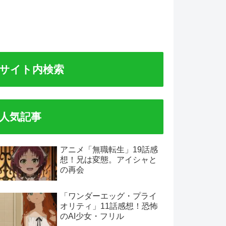
サイト内検索
人気記事
アニメ「無職転生」19話感
想！兄は変態。アイシャと
の再会
「ワンダーエッグ・プライ
オリティ」11話感想！恐怖
のAI少女・フリル