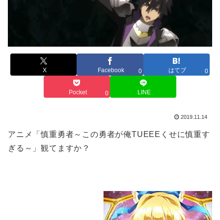
X
Facebook
はてブ
0
0
Pocket
LINE
0
2019.11.14
アニメ「慎重勇者～この勇者が俺TUEEEくせに慎重す
ぎる～」観てますか？