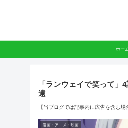
ホー
「ランウェイで笑って」4
遠
【当ブログでは記事内に広告を含む場
漫画・アニメ・映画