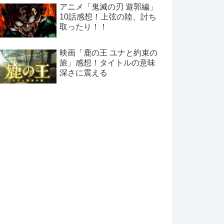
アニメ「鬼滅の刃 遊郭編」
10話感想！上弦の陸、討ち
取ったり！！
映画「鹿の王 ユナと約束の
旅」感想！タイトルの意味
深さに震える