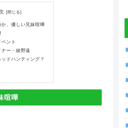
次
のか、優しい兄妹喧嘩
望
イベント
イナー・綾野遠
ヘッドハンティング？
妹喧嘩