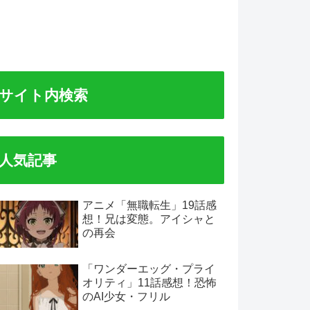
サイト内検索
人気記事
アニメ「無職転生」19話感
想！兄は変態。アイシャと
の再会
「ワンダーエッグ・プライ
オリティ」11話感想！恐怖
のAI少女・フリル