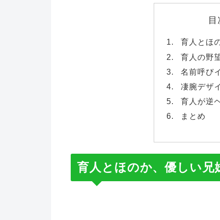
目
育人とほ
育人の野
名前呼び
凄腕デザ
育人が逆
まとめ
育人とほのか、優しい兄