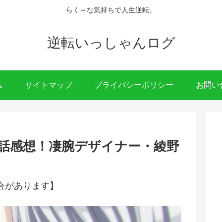
らく～な気持ちで人生逆転。
逆転いっしゃんログ
ム
サイトマップ
プライバシーポリシー
お問い
話感想！凄腕デザイナー・綾野
合があります】