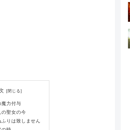
次
の魔力付与
人の聖女の今
ぬふりは致しません
定の時