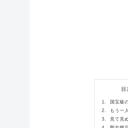
目
国宝級
もう一
見て見
聖女鑑