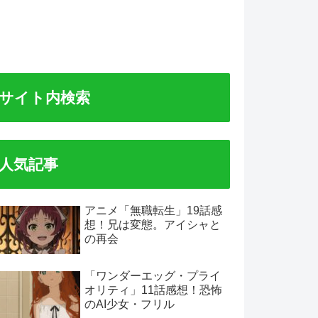
サイト内検索
人気記事
アニメ「無職転生」19話感
想！兄は変態。アイシャと
の再会
「ワンダーエッグ・プライ
オリティ」11話感想！恐怖
のAI少女・フリル