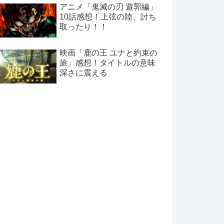
アニメ「鬼滅の刃 遊郭編」
10話感想！上弦の陸、討ち
取ったり！！
映画「鹿の王 ユナと約束の
旅」感想！タイトルの意味
深さに震える