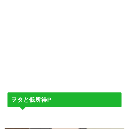
ヲタと低所得P