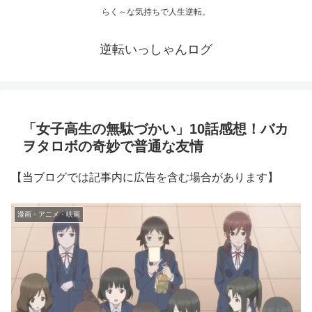
らく～な気持ちで人生逆転。
逆転いっしゃんログ
「女子高生の無駄づかい」10話感想！バカ
ヲタロボの奇妙で普通な友情
【当ブログでは記事内に広告を含む場合があります】
漫画・アニメ・映画