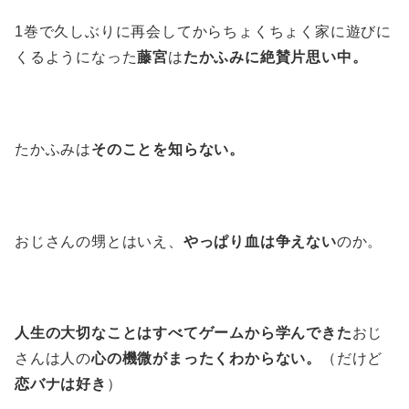
1巻で久しぶりに再会してからちょくちょく家に遊びに
くるようになった
藤宮
は
たかふみに絶賛片思い中。
たかふみは
そのことを知らない。
おじさんの甥とはいえ、
やっぱり血は争えない
のか。
人生の大切なことはすべてゲームから学んできた
おじ
さんは人の
心の機微がまったくわからない。
（だけど
恋バナは好き
）