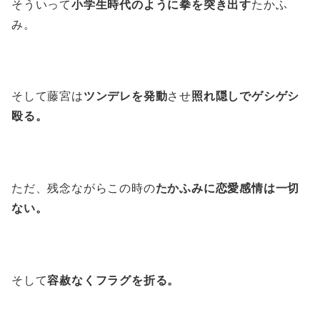
そういって
小学生時代のように拳を突き出す
たかふ
み。
そして藤宮は
ツンデレを発動
させ
照れ隠しでゲシゲシ
殴る。
ただ、残念ながらこの時の
たかふみに恋愛感情は一切
ない。
そして
容赦なくフラグを折る。