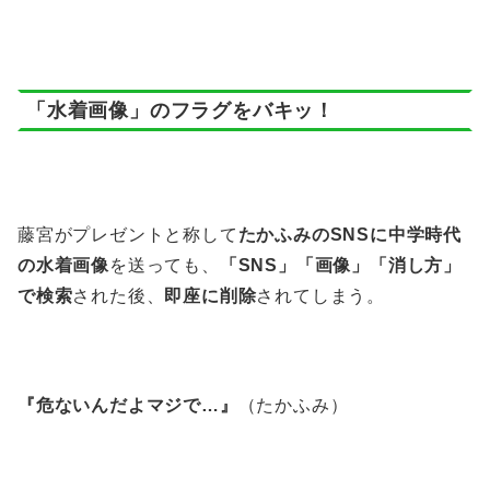
「水着画像」のフラグをバキッ！
藤宮がプレゼントと称して
たかふみのSNSに中学時代
の水着画像
を送っても、
「SNS」「画像」「消し方」
で検索
された後、
即座に削除
されてしまう。
『危ないんだよマジで…』
（たかふみ）