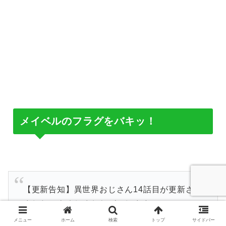
メイベルのフラグをバキッ！
【更新告知】異世界おじさん14話目が更新され
ました！よろしくおねがいします！
https://t.co/UgZzEWo7Gw
メニュー
ホーム
検索
トップ
サイドバー