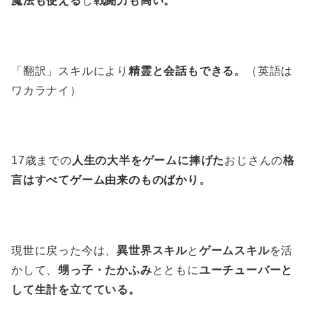
魔法も使える
し
戦闘力も高い。
「翻訳」スキルにより
精霊と会話もできる。
（英語は
ワカラナイ）
17歳までの
人生の大半をゲームに捧げた
おじさんの
格
言はすべてゲーム由来のものばかり。
現世に戻った今は、
異世界スキル
と
ゲームスキル
を活
かして、
甥っ子・たかふみ
とともに
ユーチューバーと
して生計を立てている。