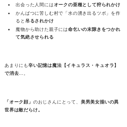
出会った人間には
オークの亜種として狩られかけ
かんばつに苦しむ村で「水の湧き出るツボ」を作
ると
吊るされかけ
魔物から助けた親子には
命乞いの末隙きをつかれ
て気絶させられる
あまりにも
辛い記憶は魔法【イキュラス・キュオラ】
で消去
…。
「オーク顔」
のおじさんにとって、
美男美女揃いの異
世界は敵だらけ。