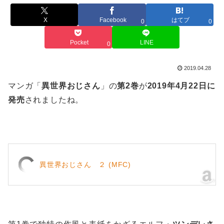
X
Facebook
はてブ
0
0
Pocket
LINE
0
2019.04.28
マンガ「
異世界おじさん
」の
第2巻
が
2019年4月22日に
発売
されましたね。
異世界おじさん ２ (MFC)