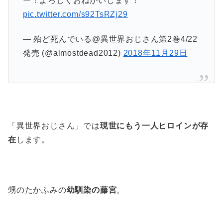
ー！よろしくおねがいします！
pic.twitter.com/s92TsRZj29
— 殆ど死んでいる@異世界おじさん第2巻4/22
発売 (@almostdead2012)
2018年11月29日
「異世界おじさん」では
現世にもう一人ヒロインが存
在
します。
甥のたかふみの
幼馴染の藤宮
。