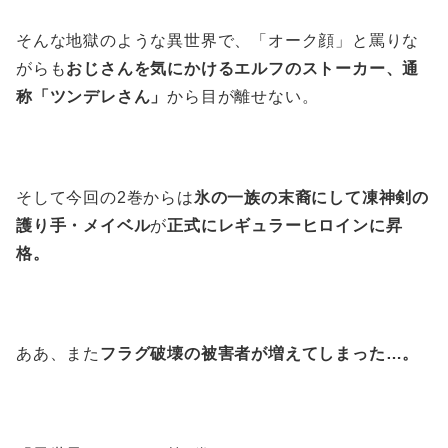
そんな地獄のような異世界で、「オーク顔」と罵りな
がらも
おじさんを気にかけるエルフのストーカー、通
称「ツンデレさん」
から目が離せない。
そして今回の2巻からは
氷の一族の末裔にして凍神剣の
護り手・メイベル
が
正式にレギュラーヒロインに昇
格。
ああ、また
フラグ破壊の被害者が増えてしまった…。