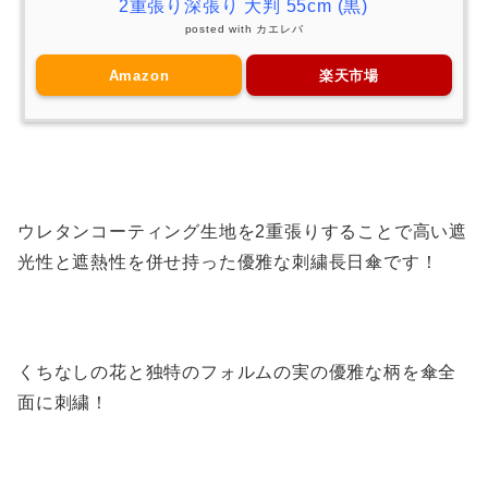
2重張り深張り 大判 55cm (黒)
posted with
カエレバ
Amazon
楽天市場
ウレタンコーティング生地を2重張りすることで高い遮
光性と遮熱性を併せ持った優雅な刺繍長日傘です！
くちなしの花と独特のフォルムの実の優雅な柄を傘全
面に刺繍！