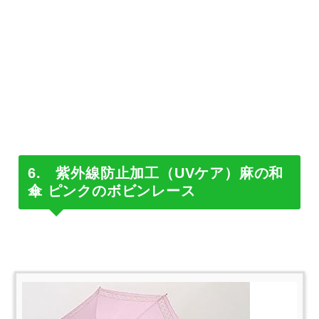
6. 紫外線防止加工（UVケア）麻の和
傘 ピンクのボビンレース