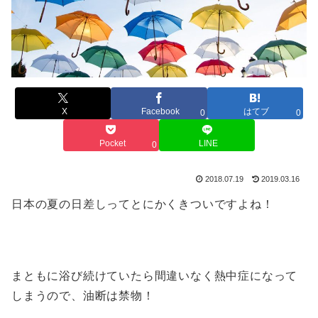
X
Facebook
はてブ
0
0
Pocket
LINE
0
2018.07.19
2019.03.16
日本の夏の日差しってとにかくきついですよね！
まともに浴び続けていたら間違いなく熱中症になって
しまうので、油断は禁物！