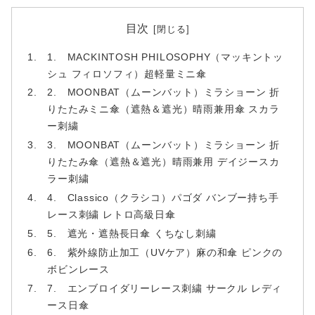
目次
1. MACKINTOSH PHILOSOPHY（マッキントッ
シュ フィロソフィ）超軽量ミニ傘
2. MOONBAT（ムーンバット）ミラショーン 折
りたたみミニ傘（遮熱＆遮光）晴雨兼用傘 スカラ
ー刺繍
3. MOONBAT（ムーンバット）ミラショーン 折
りたたみ傘（遮熱＆遮光）晴雨兼用 デイジースカ
ラー刺繍
4. Classico（クラシコ）パゴダ バンブー持ち手
レース刺繍 レトロ高級日傘
5. 遮光・遮熱長日傘 くちなし刺繍
6. 紫外線防止加工（UVケア）麻の和傘 ピンクの
ボビンレース
7. エンブロイダリーレース刺繍 サークル レディ
ース日傘