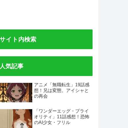
サイト内検索
人気記事
アニメ「無職転生」19話感
想！兄は変態。アイシャと
の再会
「ワンダーエッグ・プライ
オリティ」11話感想！恐怖
のAI少女・フリル