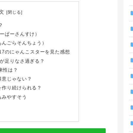
次
？
すーぱーさんすけ）
あんごらそんちょう）
17のにゃんこスターを見た感想
値が足りなさ過ぎる？
来性は？
得意じゃない？
を作り続けられる？
込みやすそう