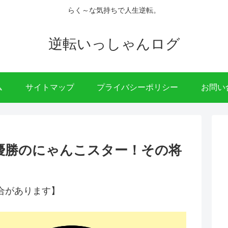
らく～な気持ちで人生逆転。
逆転いっしゃんログ
ム
サイトマップ
プライバシーポリシー
お問い
準優勝のにゃんこスター！その将
合があります】