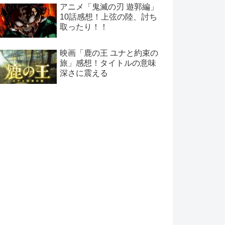
アニメ「鬼滅の刃 遊郭編」
10話感想！上弦の陸、討ち
取ったり！！
映画「鹿の王 ユナと約束の
旅」感想！タイトルの意味
深さに震える