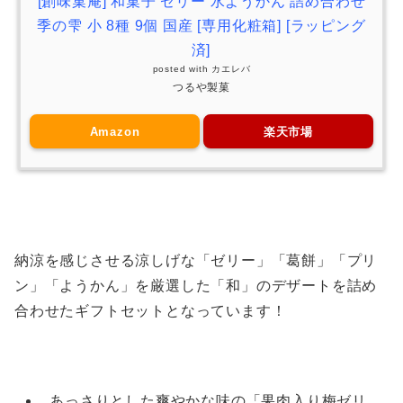
[創味菓庵] 和菓子 ゼリー 水ようかん 詰め合わせ
季の雫 小 8種 9個 国産 [専用化粧箱] [ラッピング
済]
posted with
カエレバ
つるや製菓
Amazon
楽天市場
納涼を感じさせる涼しげな「ゼリー」「葛餅」「プリ
ン」「ようかん」を厳選した「和」のデザートを詰め
合わせたギフトセットとなっています！
あっさりとした爽やかな味の「果肉入り梅ゼリ