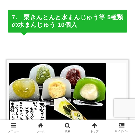
7. 栗きんとんと水まんじゅう等 5種類
の水まんじゅう 10個入
メニュー
ホーム
検索
トップ
サイドバー