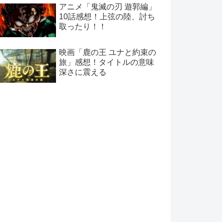
アニメ「鬼滅の刃 遊郭編」
10話感想！上弦の陸、討ち
取ったり！！
映画「鹿の王 ユナと約束の
旅」感想！タイトルの意味
深さに震える