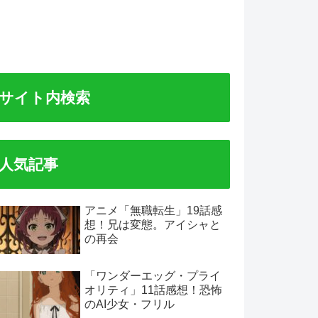
サイト内検索
人気記事
アニメ「無職転生」19話感
想！兄は変態。アイシャと
の再会
「ワンダーエッグ・プライ
オリティ」11話感想！恐怖
のAI少女・フリル