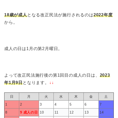
18歳が成人
となる改正民法が施行されるのは
2022年度
から。
成人の日は1月の第2月曜日。
よって改正民法施行後の第1回目の成人の日は、
2023
年1月9日
となります。
↓↓
日
月
火
水
木
金
土
1
2
3
4
5
6
7
8
9 成人の日
10
11
12
13
14